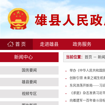
首 页
走进雄县
政务服务
新闻中心
当前位置：
首页
－ 新
国务要闻
举办《中华人民共和国
创新引领 未来之城生机
雄县要闻
东风浩荡开新局——习
《求是》杂志发表习近
视频专区
向着建军一百年奋斗目