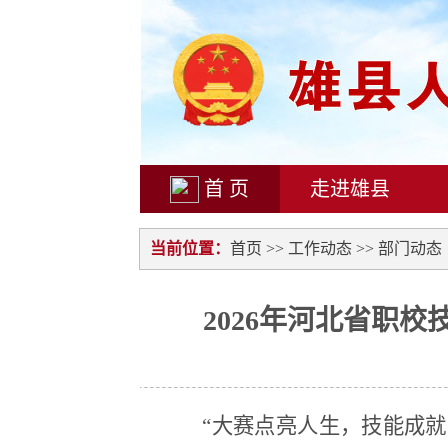
首 页
走进雄县
当前位置：
首页
>>
工作动态
>> 部门动态
2026年河北省职
“大赛点亮人生，技能成