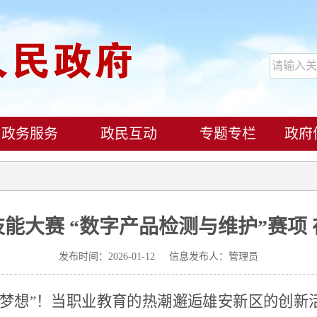
政务服务
政民互动
专题专栏
政府
校技能大赛 “数字产品检测与维护”赛项
发布时间：2026-01-12 信息发布人：管理员
就梦想”！当职业教育的热潮邂逅雄安新区的创新