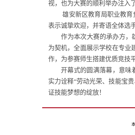
视，也为大赛的顺利举办注入
雄安新区教育局职业教育
表示诚挚欢迎，并寄语全体选
作为本次大赛的承办方，
为契机，全面展示学校在专业
作，为参赛师生搭建优质竞技
开幕式的圆满落幕，意味
实力诠释“劳动光荣、技能宝贵
证技能梦想的绽放！
本