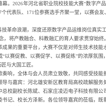
帷幕。
2026
年河北省职业院校技能大赛“数字产品
7
个代表队、
171
位参赛选手齐聚一堂，以赛会友
科技革命浪潮，深度还原数字产品运维岗位真实工
理念，将产教融合、科教融汇的育人要求贯穿始终
革成果的重要平台，大赛不仅是对师生技术技能
成“以赛促教、以赛促学、以赛促练”的浓厚氛围
巧匠与大国工匠。
歌奏响，全体与会人员肃立致敬，共同感受技能
领导与嘉宾：河北雄安新区教育局高校疏解服务
中总校副校长陈斌、石家庄凌迈电子科技有限公
委书记、校长方泽新。各位领导嘉宾的莅临，既