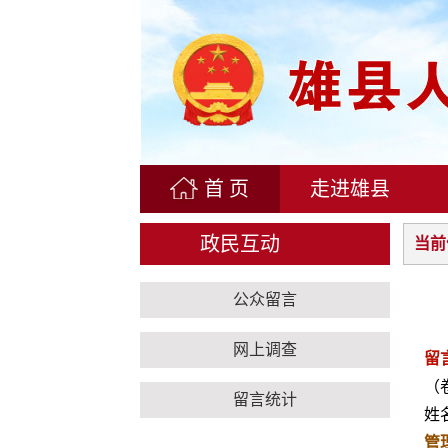
首 页
走进雄县
政民互动
当前
公众留言
网上调查
留
（
留言统计
姓名
管