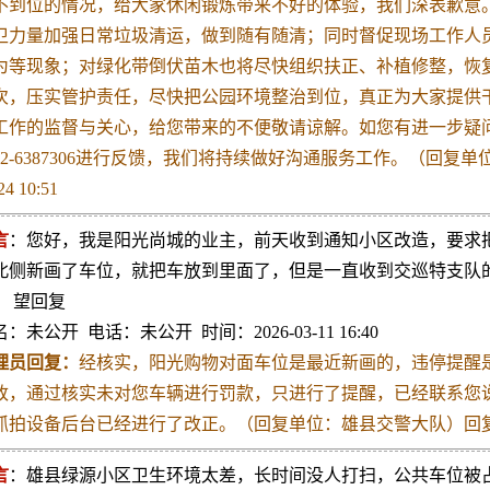
不到位的情况，给大家休闲锻炼带来不好的体验，我们深表歉意。
卫力量加强日常垃圾清运，做到随有随清；同时督促现场工作人
为等现象；对绿化带倒伏苗木也将尽快组织扶正、补植修整，恢复
次，压实管护责任，尽快把公园环境整治到位，真正为大家提供干
工作的监督与关心，给您带来的不便敬请谅解。如您有进一步疑
312-6387306进行反馈，我们将持续做好沟通服务工作。（回复单
24 10:51
言
：您好，我是阳光尚城的业主，前天收到通知小区改造，要求
北侧新画了车位，就把车放到里面了，但是一直收到交巡特支队
？ 望回复
：未公开 电话：未公开 时间：2026-03-11 16:40
理员回复：
经核实，阳光购物对面车位是最近新画的，违停提醒
改，通过核实未对您车辆进行罚款，只进行了提醒，已经联系您
抓拍设备后台已经进行了改正。（回复单位：雄县交警大队）回复时间：202
言
：雄县绿源小区卫生环境太差，长时间没人打扫，公共车位被