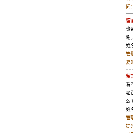
间：2
留
贵
谢
姓名
管
复时
留
看
老
么
姓名
管
提