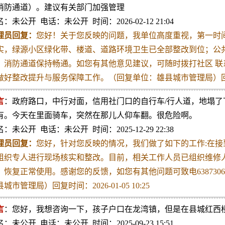
消防通道）。建议有关部门加强管理
：未公开 电话：未公开 时间：2026-02-12 21:04
理员回复：
您好！关于您反映的问题，我单位高度重视，第一时
实，绿源小区绿化带、楼道、道路环境卫生已全部整改到位；公共
，消防通道保持畅通。如您有其他意见建议，可随时拨打社区 联系电话
做好整改提升与服务保障工作。（回复单位：雄县城市管理局）回复时间：2
言
：政府路口，中行对面，信用社门口的自行车/行人道，地塌
有。今天在里面骑车，突然在那儿人仰车翻。很危险啊。
：未公开 电话：未公开 时间：2025-12-29 22:38
理员回复：
您好，针对您反映的情况，我们做了如下的工作:在
组织专人进行现场核实和整改。目前，相关工作人员已组织维修人
，恢复正常使用。感谢您的反馈，如您有其他问题可致电638730
城市管理局）回复时间：2026-01-05 10:25
言
：您好，我想咨询一下，孩子户口在龙湾镇，但是在县城红西
：未公开 电话：未公开 时间：2025-09-23 15:51