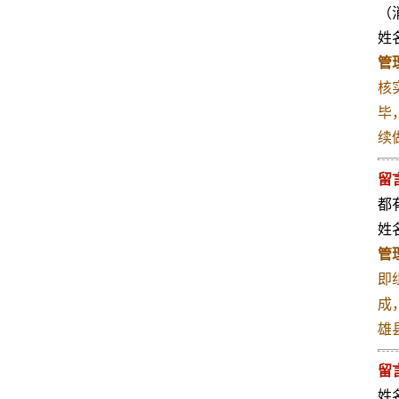
（
姓名
管
核
毕
续
留
都
姓名
管
即
成
雄县
留
姓名