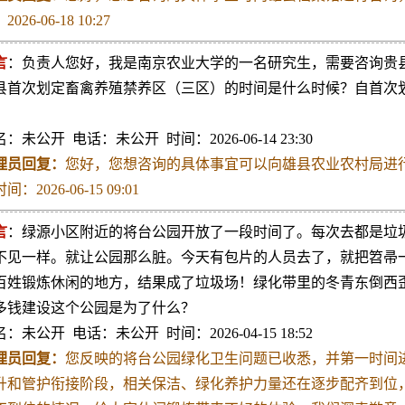
026-06-18 10:27
言
：负责人您好，我是南京农业大学的一名研究生，需要咨询贵
县首次划定畜禽养殖禁养区（三区）的时间是什么时候？自首次
。
：未公开 电话：未公开 时间：2026-06-14 23:30
理员回复：
您好，您想咨询的具体事宜可以向雄县农业农村局进行咨询，
间：2026-06-15 09:01
言
：绿源小区附近的将台公园开放了一段时间了。每次去都是垃
不见一样。就让公园那么脏。今天有包片的人员去了，就把笤帚
百姓锻炼休闲的地方，结果成了垃圾场！绿化带里的冬青东倒西
多钱建设这个公园是为了什么？
：未公开 电话：未公开 时间：2026-04-15 18:52
理员回复：
您反映的将台公园绿化卫生问题已收悉，并第一时间
升和管护衔接阶段，相关保洁、绿化养护力量还在逐步配齐到位