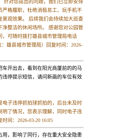
 针对您提出的问题，我们已立即安排
员严格履职，杜绝消极怠工、玩手机不
景观效果。 后续我们会持续加大巡查
净整洁的休闲场所。 感谢您对公园管
问，可随时拨打雄县城市管理局电话
位：雄县城市管理局）回复时间：2026-
把车开出去，看到在阳光商厦前的的马
的违停提示短信，请问新画的车位有效
是电子违停抓拍球抓拍的，后台未及时
说明了情况，您表示理解，同时电子违
6-03-20 16:05
占用，影响了同行，存在重大安全隐患