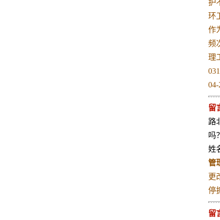
护
环
作
频
理
0
04-
留
路
吗
姓名
管
更
停
留