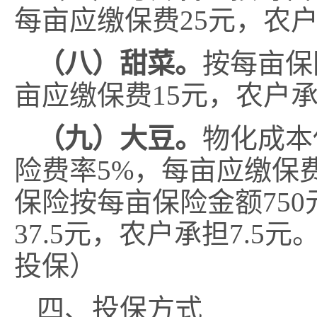
每亩应缴保费
25
元
，
农
（八）
甜菜
。
按每亩保
亩应缴保费
15
元
，
农户
（九）大豆。
物化成本
险费率
5
%
，
每亩应缴保
保险按每亩
保险金额
750
37.5
元
，
农户承担
7.5
元
投保）
四、投保方式