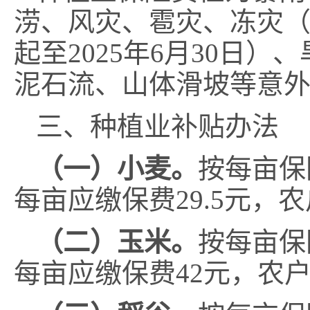
涝、风灾、雹灾、冻灾
起至
2025
年
6
月
30
日）、
泥石流、山体滑坡等意
三、种植业补贴办法
（一）
小麦。
按每亩保
每亩应缴保费
29.5
元
，
农
（二）玉米。
按每亩保
每亩应缴保费
42
元
，
农