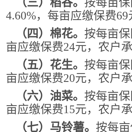
（
三
）
稻谷
。
按每亩保
4.60
%
，
每亩应缴保费
69
（四）棉花。
按每亩保
亩应缴保费
24
元
，
农户
（五）花生。
按每亩保
亩应缴保费
20
元
，
农户
（六）油菜。
按每亩保
亩应缴保费
15
元
，
农户
（七）马铃薯。
按每亩